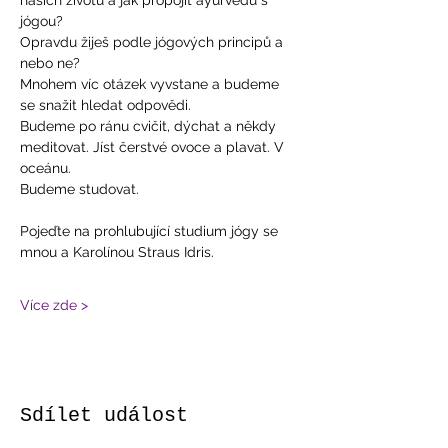
našich životů a jak propojit ayurvedu s 
jógou?
Opravdu žiješ podle jógových principů a 
nebo ne? 
Mnohem víc otázek vyvstane a budeme 
se snažit hledat odpovědi. 
Budeme po ránu cvičit, dýchat a někdy 
meditovat. Jíst čerstvé ovoce a plavat. V 
oceánu.
Budeme studovat.
Pojeďte na prohlubující studium jógy se 
mnou a Karolínou Straus Idris. 
Více zde >
Sdílet událost