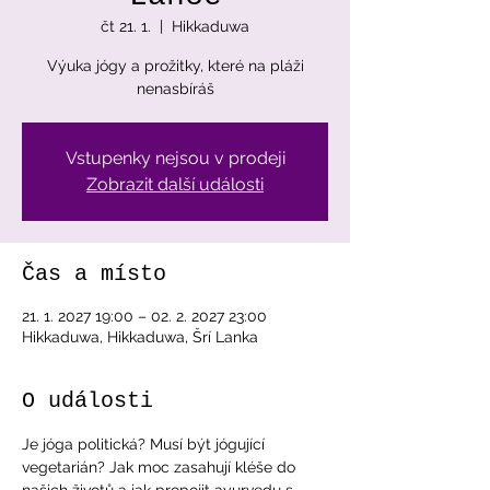
čt 21. 1.
  |  
Hikkaduwa
Výuka jógy a prožitky, které na pláži
nenasbíráš
Vstupenky nejsou v prodeji
Zobrazit další události
Čas a místo
21. 1. 2027 19:00 – 02. 2. 2027 23:00
Hikkaduwa, Hikkaduwa, Šrí Lanka
O události
Je jóga politická? Musí být jógující 
vegetarián? Jak moc zasahují kléše do 