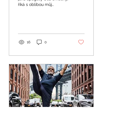
říká s oblibou můj
oblíbený učitel a guru Sri
Dharma Mittra. Téměř
dvaaosmdesátiletý...
16
0