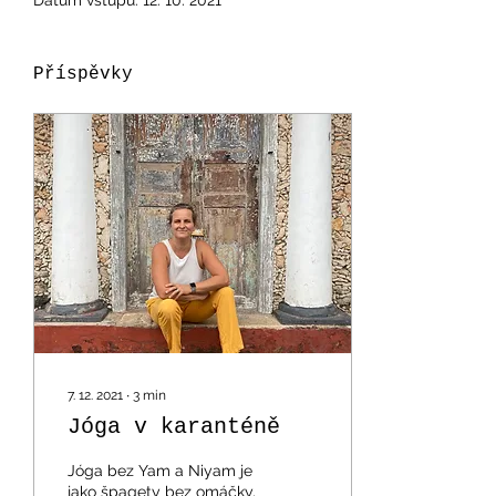
Datum vstupu: 12. 10. 2021
Příspěvky
7. 12. 2021
∙
3
min
Jóga v karanténě
Jóga bez Yam a Niyam je
jako špagety bez omáčky,