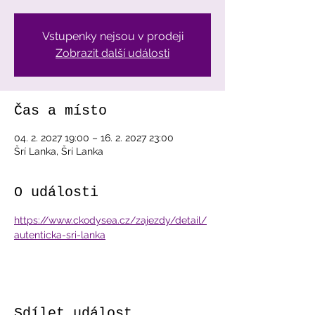
Vstupenky nejsou v prodeji
Zobrazit další události
Čas a místo
04. 2. 2027 19:00 – 16. 2. 2027 23:00
Šrí Lanka, Šrí Lanka
O události
https://www.ckodysea.cz/zajezdy/detail/
autenticka-sri-lanka
Sdílet událost