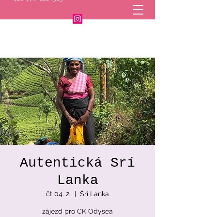
Autentická Srí
Lanka
čt 04. 2.
  |  
Šrí Lanka
zájezd pro CK Odysea