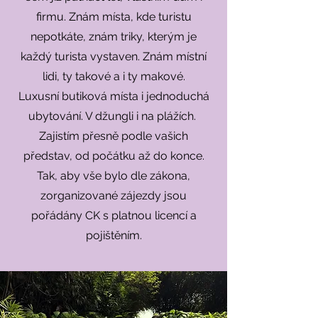
firmu. Znám místa, kde turistu
nepotkáte, znám triky, kterým je
každý turista vystaven. Znám místní
lidi, ty takové a i ty makové.
Luxusní butiková místa i jednoduchá
ubytování. V džungli i na plážích.
Zajistím přesně podle vašich
představ, od počátku až do konce.
Tak, aby vše bylo dle zákona,
zorganizované zájezdy jsou
pořádány CK s platnou licencí a
pojištěním.