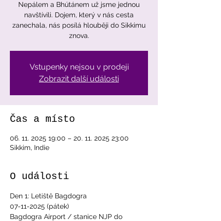
Nepálem a Bhútánem už jsme jednou
navštívili. Dojem, který v nás cesta
zanechala, nás posílá hlouběji do Sikkimu
znova.
Vstupenky nejsou v prodeji
Zobrazit další události
Čas a místo
06. 11. 2025 19:00 – 20. 11. 2025 23:00
Sikkim, Indie
O události
Den 1: Letiště Bagdogra 
07-11-2025 (pátek)
Bagdogra Airport / stanice NJP do 