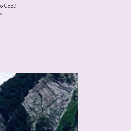
do Údolí
.