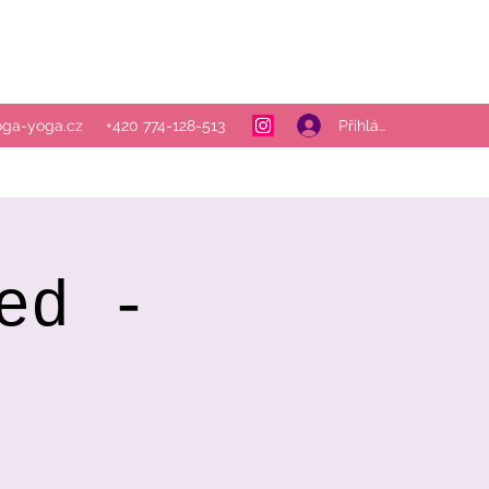
Přihlásit se
oga-yoga.cz
+420 774-128-513
ed -