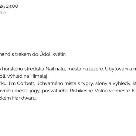
025 23:00
die
hand s trekem do Údolí květin.
o horského střediska Naitinalu, města na jezeře. Ubytování a n
lí, výhled na Himálaj.
ku Jim Corbett, úchvatného místa s tygry, slony a výhledy, k
vního města jógy, posvátného Rishikeshe. Volno ve městě. K 
ízkém Haridwaru.