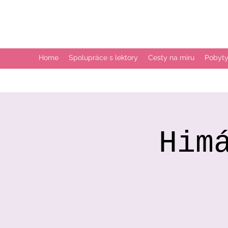
Home
Spolupráce s lektory
Cesty na míru
Pobyty
Him