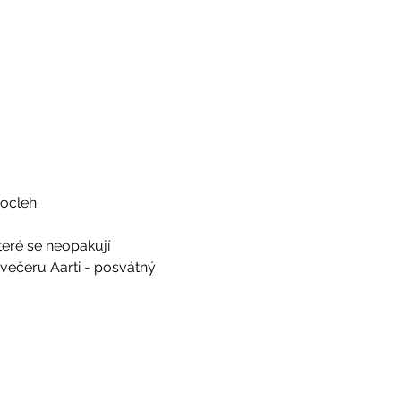
ocleh.
teré se neopakují
večeru Aarti - posvátný 