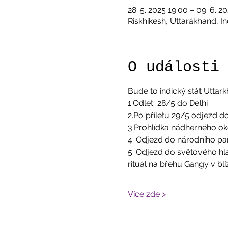
28. 5. 2025 19:00 – 09. 6. 2
Riskhikesh, Uttarákhand, In
O události
Bude to indický stát Uttark
1.Odlet  28/5 do Delhi
2.Po příletu 29/5 odjezd d
3.Prohlídka nádherného oko
4. Odjezd do národního par
5. Odjezd do světového hla
rituál na břehu Gangy v bl
Více zde >