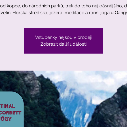
od kopce, do národních parků, trek do toho nejkrásnějšího, 
květin. Horská střediska, jezera, meditace a ranní jóga u Gangy
Vstupenky nejsou v prodeji
Zobrazit další události