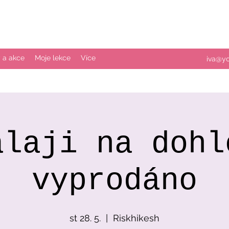
 a akce
Moje lekce
Více
iva@y
álaji na dohl
vyprodáno
st 28. 5.
  |  
Riskhikesh