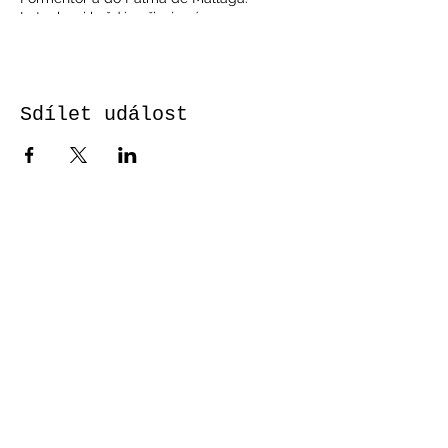
Letenky si každý zařizuje sám, na
požádání pomůžeme.
Cena je 18500 Kč a letenka.
Přihlásit se můžete na www.ckfit.cz
Sdílet událost