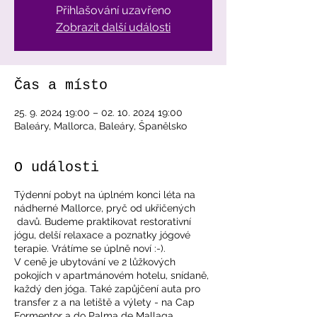
Přihlašování uzavřeno
Zobrazit další události
Čas a místo
25. 9. 2024 19:00 – 02. 10. 2024 19:00
Baleáry, Mallorca, Baleáry, Španělsko
O události
Týdenní pobyt na úplném konci léta na
nádherné Mallorce, pryč od ukřičených
davů. Budeme praktikovat restorativní
jógu, delší relaxace a poznatky jógové
terapie. Vrátíme se úplně noví :-).
V ceně je ubytování ve 2 lůžkových
pokojích v apartmánovém hotelu, snídaně,
každý den jóga. Také zapůjčení auta pro
transfer z a na letiště a výlety - na Cap
Formentor a do Palma de Mallaga.