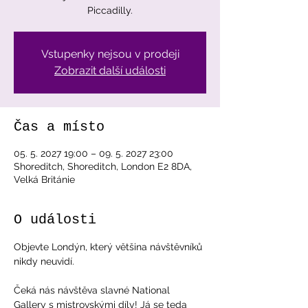
Piccadilly.
Vstupenky nejsou v prodeji
Zobrazit další události
Čas a místo
05. 5. 2027 19:00 – 09. 5. 2027 23:00
Shoreditch, Shoreditch, London E2 8DA,
Velká Británie
O události
Objevte Londýn, který většina návštěvníků 
nikdy neuvidí.
Čeká nás návštěva slavné National 
Gallery s mistrovskými díly! Já se teda 