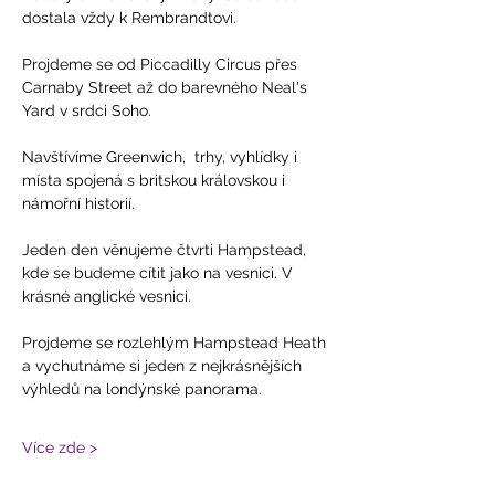
dostala vždy k Rembrandtovi.
Projdeme se od Piccadilly Circus přes 
Carnaby Street až do barevného Neal's 
Yard v srdci Soho.
Navštívíme Greenwich,  trhy, vyhlídky i 
místa spojená s britskou královskou i 
námořní historií.
Jeden den věnujeme čtvrti Hampstead, 
kde se budeme cítit jako na vesnici. V 
krásné anglické vesnici.
Projdeme se rozlehlým Hampstead Heath 
a vychutnáme si jeden z nejkrásnějších 
výhledů na londýnské panorama.
Více zde >