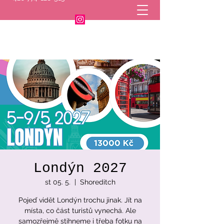
Londýn 2027
st 05. 5.
  |  
Shoreditch
Pojeď vidět Londýn trochu jinak. Jít na
místa, co část turistů vynechá. Ale
samozřejmě stihneme i třeba fotku na