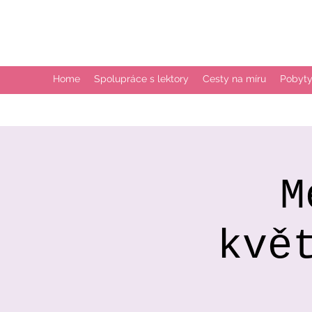
Home
Spolupráce s lektory
Cesty na míru
Pobyty
M
kvě