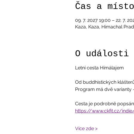
Čas a míst
09. 7. 2027 19:00 – 22. 7. 2
Kaza, Kaza, Himachal Prade
O události
Letní cesta Himálajem
Od buddhistických klášterů
Program má dvě varianty - 
Cesta je podrobně popsána
https://www.ckfit.cz/indi
Více zde >