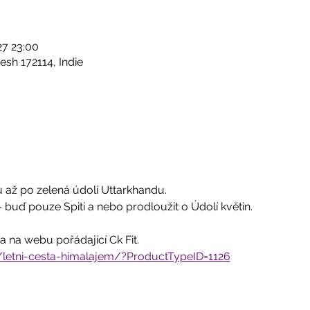
o
027 23:00
sh 172114, Indie
 až po zelená údolí Uttarkhandu. 
buď pouze Spiti a nebo prodloužit o Údolí květin.
 na webu pořádající Ck Fit.
e/letni-cesta-himalajem/?ProductTypeID=1126