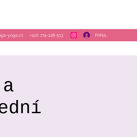
Přihlásit se
oga-yoga.cz
+420 774-128-513
 a
ední