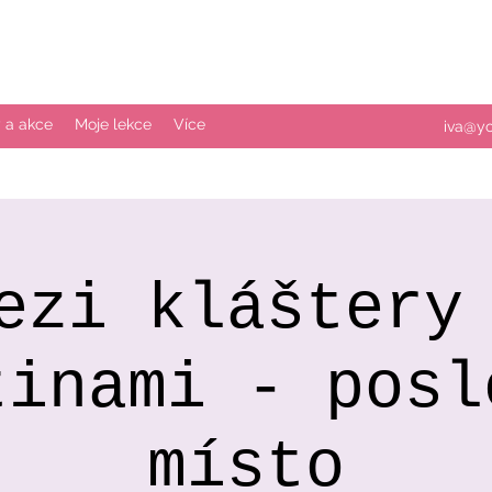
 a akce
Moje lekce
Více
iva@y
ezi kláštery
tinami - posl
místo