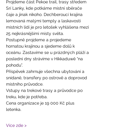
Projdeme část Pekoe trail, trasy středem 
Srí Lanky, kde potkáme místní sběrače 
čaje a jinak nikoho. Dechberoucí krajina 
lemovaná malými temply a laskavostí 
místních lidí je pro letošek vyhlášena mezi 
25 nejkrásnějšími místy světa.
Postupně projdeme a projedeme 
hornatou krajinou a sjedeme dolů k 
oceánu. Zastavíme se u prázdných pláží a 
poslední dny strávíme v Hikkaduwě “na 
pohodu”.
Příspěvek zahrnuje všechna ubytování a 
snídaně, transfery po ostrově a doprovod 
místního průvodce. 
Vstupy na trekové trasy a průvodce po 
treku, kde je potřeba.
Cena organizace je 19 000 Kč plus 
letenka. 
Více zde >