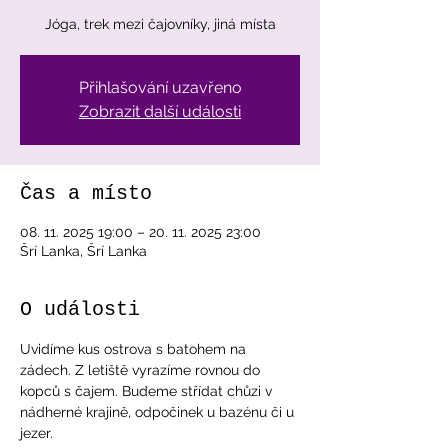
Jóga, trek mezi čajovníky, jiná místa
Přihlašování uzavřeno
Zobrazit další události
Čas a místo
08. 11. 2025 19:00 – 20. 11. 2025 23:00
Šrí Lanka, Šrí Lanka
O události
Uvidíme kus ostrova s batohem na 
zádech. Z letiště vyrazíme rovnou do 
kopců s čajem. Budeme střídat chůzi v 
nádherné krajině, odpočinek u bazénu či u 
jezer. 