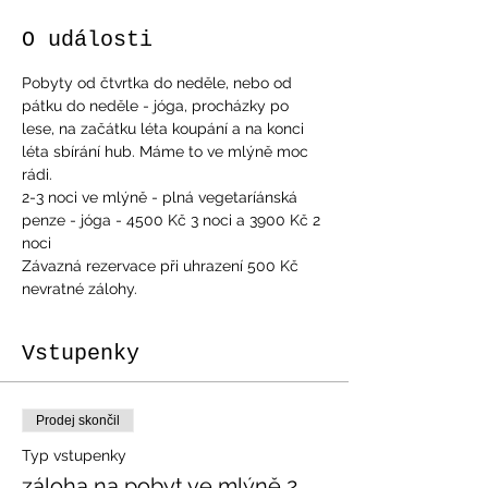
O události
Pobyty od čtvrtka do neděle, nebo od 
pátku do neděle - jóga, procházky po 
lese, na začátku léta koupání a na konci 
léta sbírání hub. Máme to ve mlýně moc 
rádi.
2-3 noci ve mlýně - plná vegetaríánská 
penze - jóga - 4500 Kč 3 noci a 3900 Kč 2 
noci
Závazná rezervace při uhrazení 500 Kč 
nevratné zálohy.
Vstupenky
Prodej skončil
Typ vstupenky
záloha na pobyt ve mlýně 2