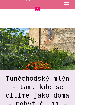
Tuněchodský mlýn
- tam, kde se
cítíme jako doma
- pobyt č. 11 -