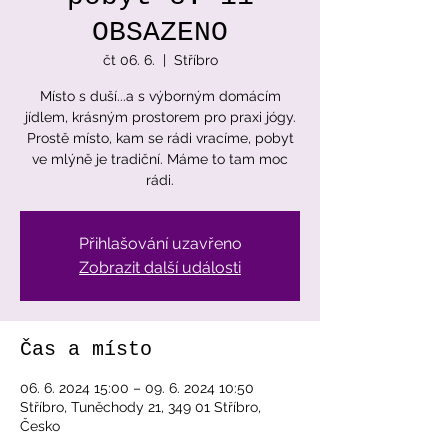
OBSAZENO
čt 06. 6.
  |  
Stříbro
Místo s duší...a s výborným domácím
jídlem, krásným prostorem pro praxi jógy.
Prostě místo, kam se rádi vracíme, pobyt
ve mlýně je tradiční. Máme to tam moc
rádi.
Přihlašování uzavřeno
Zobrazit další události
Čas a místo
06. 6. 2024 15:00 – 09. 6. 2024 10:50
Stříbro, Tuněchody 21, 349 01 Stříbro,
Česko